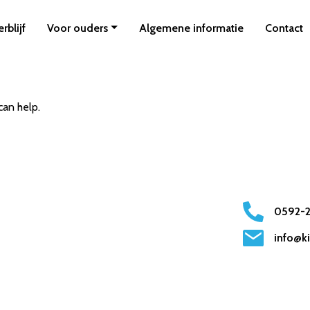
rblijf
Voor ouders
Algemene informatie
Contact
can help.
0592-
info@k