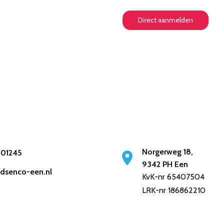
Direct aanmelden
Norgerweg 18,
201245
9342 PH Een
idsenco-een.nl
KvK-nr 65407504
LRK-nr 186862210